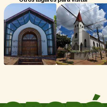
Parroquia Santísima
Trinidad. Iglesia
Iglesia Evangélica
Ortodoxa Rusa del
Congregacional San
Patriarcado de Moscú.
Pablo