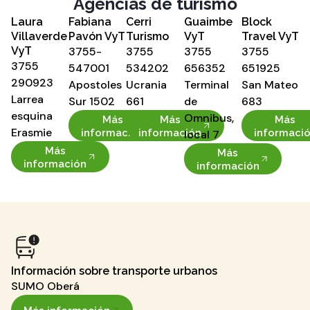
Agencias de turismo
Laura
Fabiana
Cerri
Guaimbe
Block
Villaverde
Pavón VyT
Turismo
VyT
Travel VyT
VyT
3755-
3755
3755
3755
3755
547001
534202
656352
651925
290923
Apostoles
Ucrania
Terminal
San Mateo
Larrea
Sur 1502
661
de
683
esquina
Omnibus,
Más
Más
Más
Erasmie
información
información
informaci
local 7
Más
Más
información
información
Información sobre transporte urbanos
SUMO Oberá