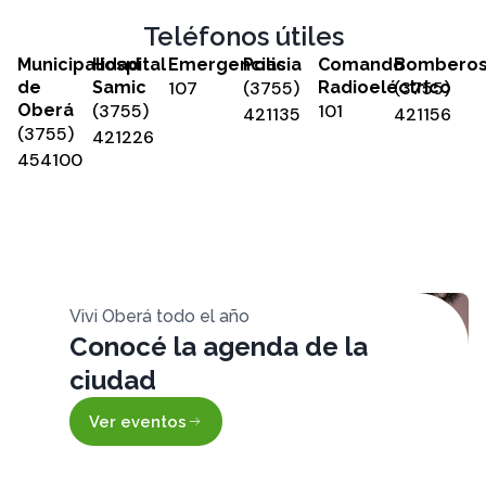
Teléfonos útiles
Municipalidad
Hospital
Emergencias
Policia
Comando
Bombero
de
Samic
107
(3755)
Radioeléctrico
(3755)
Oberá
(3755)
101
421135
421156
(3755)
421226
454100
Vivi Oberá todo el año
Conocé la agenda de la
ciudad
Ver eventos