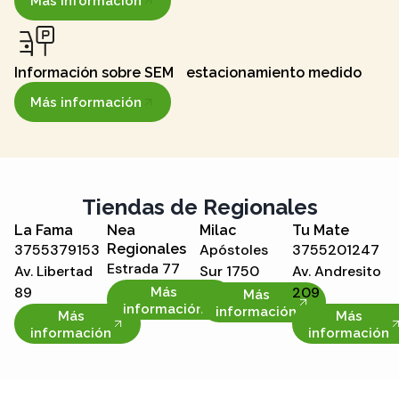
Más información
Información sobre SEM estacionamiento medido
Más información
Tiendas de Regionales
La Fama
Nea
Milac
Tu Mate
3755379153
Regionales
Apóstoles
3755201247
Estrada 77
Av. Libertad
Sur 1750
Av. Andresito
89
209
Más
Más
información
información
Más
Más
información
información